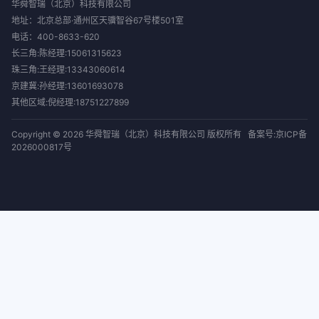
华舜智瑞（北京）科技有限公司
地址：北京总部·通州区天骥智谷67号楼501室
电话：
400-8633-620
长三角:陈经理:15061315623
珠三角:王经理:13343060614
京建冀:孙经理:13601693078
其他区域:倪经理:18751227899
Copyright © 2026 华舜智瑞（北京）科技有限公司 版权所有
备案号:京ICP备
2026000817号