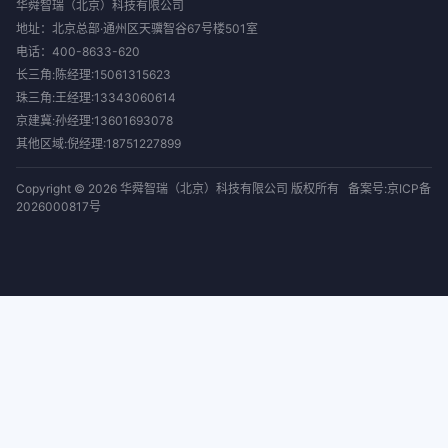
华舜智瑞（北京）科技有限公司
地址：北京总部·通州区天骥智谷67号楼501室
电话：
400-8633-620
长三角:陈经理:15061315623
珠三角:王经理:13343060614
京建冀:孙经理:13601693078
其他区域:倪经理:18751227899
Copyright © 2026 华舜智瑞（北京）科技有限公司 版权所有
备案号:京ICP备
2026000817号