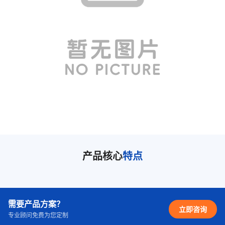
产品核心
特点
需要产品方案？
立即咨询
专业顾问免费为您定制