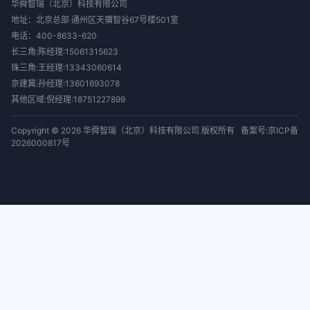
华舜智瑞（北京）科技有限公司
地址：北京总部·通州区天骥智谷67号楼501室
电话：
400-8633-620
长三角:陈经理:15061315623
珠三角:王经理:13343060614
京建冀:孙经理:13601693078
其他区域:倪经理:18751227899
Copyright © 2026 华舜智瑞（北京）科技有限公司 版权所有
备案号:京ICP备
2026000817号