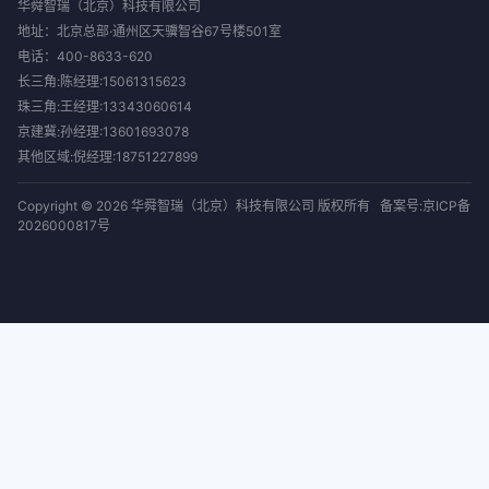
华舜智瑞（北京）科技有限公司
地址：北京总部·通州区天骥智谷67号楼501室
电话：
400-8633-620
长三角:陈经理:15061315623
珠三角:王经理:13343060614
京建冀:孙经理:13601693078
其他区域:倪经理:18751227899
Copyright © 2026 华舜智瑞（北京）科技有限公司 版权所有
备案号:京ICP备
2026000817号