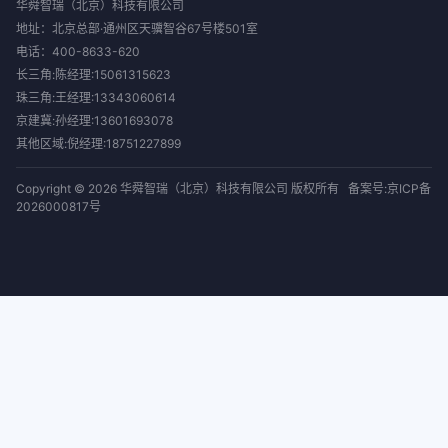
华舜智瑞（北京）科技有限公司
地址：北京总部·通州区天骥智谷67号楼501室
电话：
400-8633-620
长三角:陈经理:15061315623
珠三角:王经理:13343060614
京建冀:孙经理:13601693078
其他区域:倪经理:18751227899
Copyright © 2026 华舜智瑞（北京）科技有限公司 版权所有
备案号:京ICP备
2026000817号