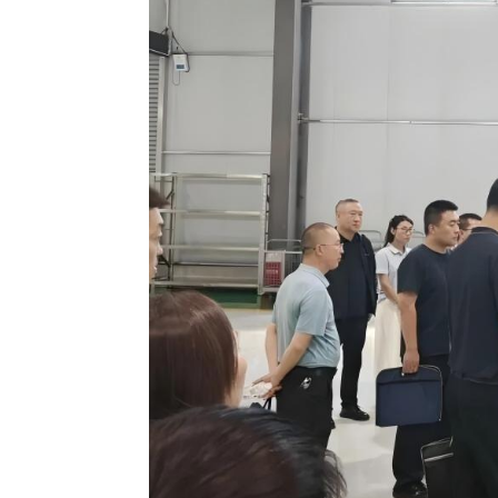
作为平台的建设方，华舜
交付能力的充分肯定。