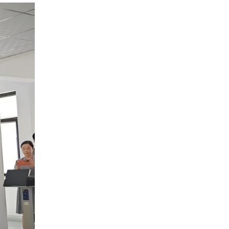
教育局等十余个职能部门共同组成的验收工作
利通过验收，标志着天水市学校食堂食材阳光